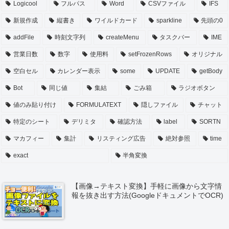
Logicool
フルパス
Word
CSVファイル
IFS
新規作成
縦書き
ワイルドカード
sparkline
先頭の0
addFile
時刻文字列
createMenu
タスクバー
IME
営業日数
数字
使用料
setFrozenRows
オリジナル
空白セル
カレンダー表示
some
UPDATE
getBody
Bot
同じ値
集結
ごみ箱
ラジオボタン
値のみ貼り付け
FORMULATEXT
隠しファイル
チャット
特定のシート
デリミタ
確認方法
label
SORTN
マカフィー
集計
リスティング広告
絶対参照
time
exact
半角変換
【画像→テキスト変換】手軽に画像から文字情
報を抜き出す方法(GoogleドキュメントでOCR)