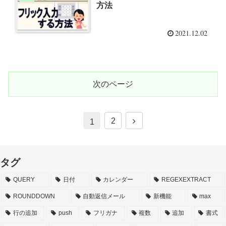
方法
2021.12.02
次のページ
次
2
1
へ
タグ
QUERY
日付
カレンダー
REGEXEXTRACT
ROUNDDOWN
自動返信メール
新機能
max
行の追加
push
フリガナ
複数
追加
書式