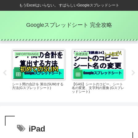
もうExcelはいらない。 すばらしいGoogleスプレッドシート
Googleスプレッドシート 完全攻略
IMPORTRANGE
基礎講座
I
択
シート間の合計を 算出(SUM)する
【GAS】シートのコピー、シート
SU
スプ
方法(Gスプレッドシート)
名の変更、文字列の置換 (Gスプレ
現す
ッドシート)
iPad