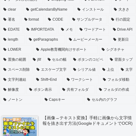
clear
getCalendarsByName
インストール
大きさ
署名
format
CODE
サンプルデータ
行の固定
EDATE
IMPORTDATA
メモ
ワードアート
Drive API
length
getParagraphs
ムービーメーカー
更新日
LOWER
Apple教育機関向けサポート
シグネチャ
置換の範囲
jfif
セルの幅
ボタンのコピペ
背面タップ
スペース削除
エスケープ文字
シリアル値
上位
太字
文字列連結
Shift+End
ワークシート
フォルダ移動
解像度
ボタン表示
共有フォルダ
フォルダの作成
ノートン
Capsキー
セル内のグラフ
【画像→テキスト変換】手軽に画像から文字情
報を抜き出す方法(GoogleドキュメントでOCR)