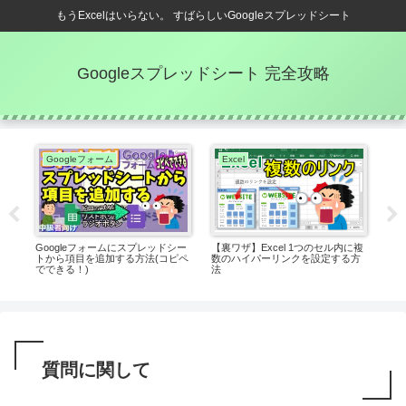
もうExcelはいらない。 すばらしいGoogleスプレッドシート
Googleスプレッドシート 完全攻略
Googleフォーム
Excel
E
ン)
Googleフォームにスプレッドシー
【裏ワザ】Excel 1つのセル内に複
一瞬
？
トから項目を追加する方法(コピペ
数のハイパーリンクを設定する方
村)
でできる！)
法
質問に関して