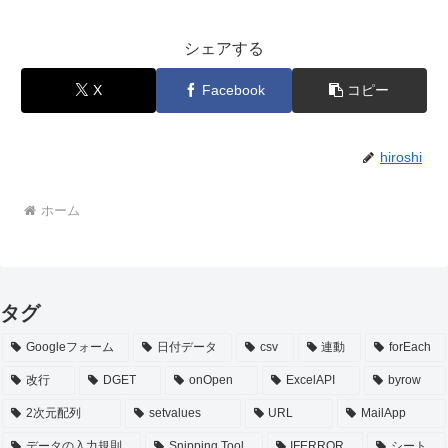
シェアする
X
Facebook
コピー
hiroshi
ホーム
タグ
Googleフォーム
日付データ
csv
連動
forEach
改行
DGET
onOpen
ExcelAPI
byrow
2次元配列
setvalues
URL
MailApp
データの入力規則
Snipping Tool
IFERROR
シート