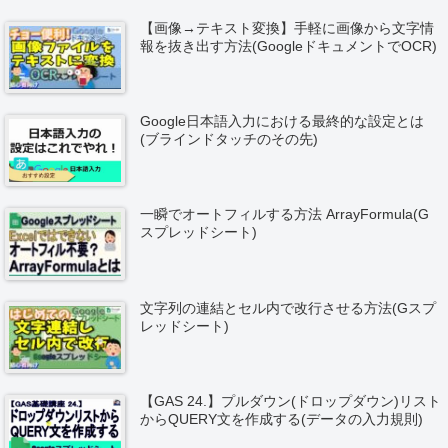
【画像→テキスト変換】手軽に画像から文字情
報を抜き出す方法(GoogleドキュメントでOCR)
Google日本語入力における最終的な設定とは
(ブラインドタッチのその先)
一瞬でオートフィルする方法 ArrayFormula(G
スプレッドシート)
文字列の連結とセル内で改行させる方法(Gスプ
レッドシート)
【GAS 24.】プルダウン(ドロップダウン)リスト
からQUERY文を作成する(データの入力規則)