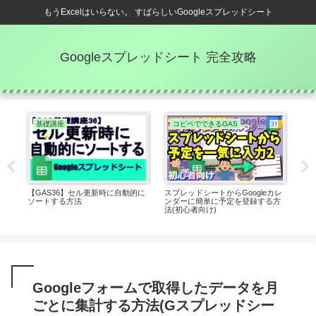
もうExcelはいらない。 すばらしいGoogleスプレッドシート
Googleスプレッドシート 完全攻略
基礎講座
コピペでできるGAS
G
 華
【GAS36】セル更新時に自動的に
スプレッドシートからGoogleカレ
Go
ドシ
ソートする方法
ンダーに簡単に予定を登録する方
わ
法(初心者向け)
Googleフォームで取得したデータを月
ごとに集計する方法(Gスプレッドシー