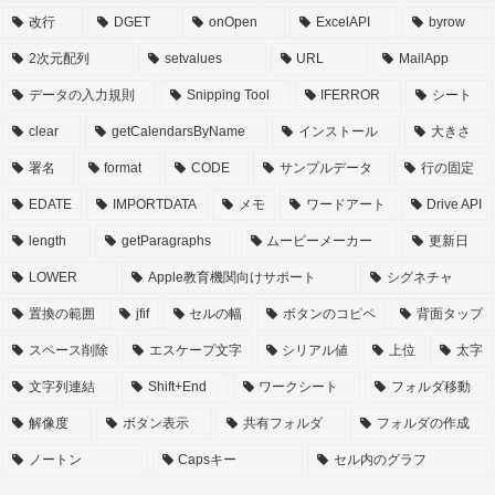
改行
DGET
onOpen
ExcelAPI
byrow
2次元配列
setvalues
URL
MailApp
データの入力規則
Snipping Tool
IFERROR
シート
clear
getCalendarsByName
インストール
大きさ
署名
format
CODE
サンプルデータ
行の固定
EDATE
IMPORTDATA
メモ
ワードアート
Drive API
length
getParagraphs
ムービーメーカー
更新日
LOWER
Apple教育機関向けサポート
シグネチャ
置換の範囲
jfif
セルの幅
ボタンのコピペ
背面タップ
スペース削除
エスケープ文字
シリアル値
上位
太字
文字列連結
Shift+End
ワークシート
フォルダ移動
解像度
ボタン表示
共有フォルダ
フォルダの作成
ノートン
Capsキー
セル内のグラフ