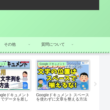
その他
質問について
ュメント
Google ドキュメント
質問対応
ogleドキュメント
Googleドキュメント スペース
別のシ
きでデータを差し
を使わずに文章を整える方法
ムに反
(IMPO
ドシート