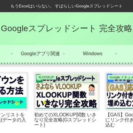
もうExcelはいらない。 すばらしいGoogleスプレッドシート
Googleスプレッドシート 完全攻略
Googleアプリ関連
Windows
XLOOKUP
Google ドキ
ウンリストを
初めてのXLOOKUP関数 いき
【GAS】Go
(データの入
なり完全攻略(Gスプレッドシ
にリンク付
ート)
込む