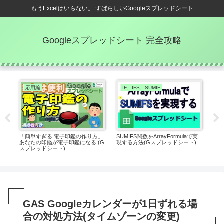
もうExcelはいらない。 すばらしいGoogleスプレッドシート
Googleスプレッドシート 完全攻略
応用編
IF、IFS、SUMIF
カレ
「簡単すぎる 電子印鑑の作り方」
SUMIFS関数をArrayFormulaで実
シ
ポー
あなたの印鑑が電子印鑑になる!(G
現する方法(Gスプレッドシート)
法(
の指
スプレッドシート)
GAS Googleカレンダーが1日ずれる場
合の対処方法(タイムゾーンの変更)