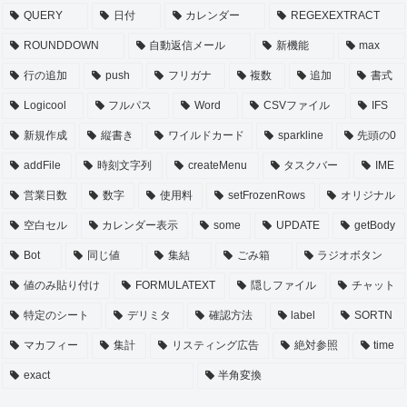
QUERY
日付
カレンダー
REGEXEXTRACT
ROUNDDOWN
自動返信メール
新機能
max
行の追加
push
フリガナ
複数
追加
書式
Logicool
フルパス
Word
CSVファイル
IFS
新規作成
縦書き
ワイルドカード
sparkline
先頭の0
addFile
時刻文字列
createMenu
タスクバー
IME
営業日数
数字
使用料
setFrozenRows
オリジナル
空白セル
カレンダー表示
some
UPDATE
getBody
Bot
同じ値
集結
ごみ箱
ラジオボタン
値のみ貼り付け
FORMULATEXT
隠しファイル
チャット
特定のシート
デリミタ
確認方法
label
SORTN
マカフィー
集計
リスティング広告
絶対参照
time
exact
半角変換