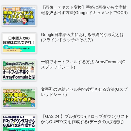
【画像→テキスト変換】手軽に画像から文字情
報を抜き出す方法(GoogleドキュメントでOCR)
Google日本語入力における最終的な設定とは
(ブラインドタッチのその先)
一瞬でオートフィルする方法 ArrayFormula(G
スプレッドシート)
文字列の連結とセル内で改行させる方法(Gスプ
レッドシート)
【GAS 24.】プルダウン(ドロップダウン)リスト
からQUERY文を作成する(データの入力規則)