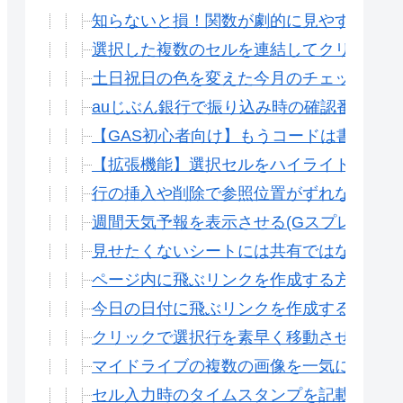
知らないと損！関数が劇的に見やすくなる方
選択した複数のセルを連結してクリップボ
土日祝日の色を変えた今月のチェックシート
auじぶん銀行で振り込み時の確認番号をコ
【GAS初心者向け】もうコードは書かなく
【拡張機能】選択セルをハイライト表示させ
行の挿入や削除で参照位置がずれない方法(
週間天気予報を表示させる(Gスプレッドシ
見せたくないシートには共有ではなくウェブ
ページ内に飛ぶリンクを作成する方法(Gス
今日の日付に飛ぶリンクを作成する(Gスプ
クリックで選択行を素早く移動させる(Gス
マイドライブの複数の画像を一気に表示させ
セル入力時のタイムスタンプを記載する方法