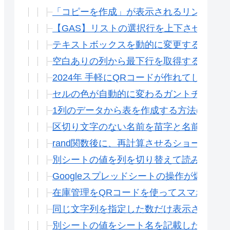
「コピーを作成」が表示されるリンクの作成
【GAS】リストの選択行を上下させる(G
テキストボックスを動的に変更する方法(G
空白ありの列から最下行を取得する方法(G
2024年 手軽にQRコードが作れてしまう方法 Go
セルの色が自動的に変わるガントチャートを
1列のデータから表を作成する方法(Gスプ
区切り文字のない名前を苗字と名前に分ける方
rand関数後に、再計算させるショートカッ
別シートの値を列を切り替えて読み込む(IND
Googleスプレッドシートの操作が爆速に
在庫管理をQRコードを使ってスマホから行う
同じ文字列を指定した数だけ表示させる方法
別シートの値をシート名を記載したセルから