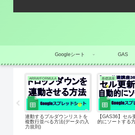
Googleシート
GAS
ARRAYFORMULA
基礎講座
ックスで
連動するプルダウンリストを
【GAS36】セ
出する方
複数行並べる方法(データの入
的にソートする
)
力規則)