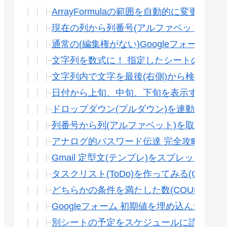
ArrayFormulaの範囲を自動的に変更さ
現在の列から列番号(アルファベット)を取得す
通常の(編集権がない)Googleフォームに初
文字列を数式に！ 指定したシートの範囲を
文字列内で文字を最後(右側)から検索する方法
日付から上旬、中旬、下旬を表示する方法(
ドロップダウン(プルダウン)を連動させる方法(
列番号から列(アルファベット)を取得する方
アナログ的パスワード伝達 完全攻略(Gス
Gmail 定型文(テンプレ)をスプレッドシー
タスクリスト(ToDo)を作ってみる(Gスプ
どちらかの条件を満たした数(COUNTIF
Googleフォーム 初期値を埋め込んだペ
別シートの予定をスケジュールに読み込む方