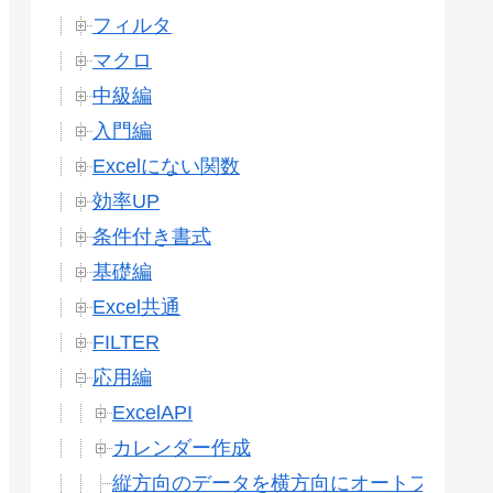
フィルタ
マクロ
中級編
入門編
Excelにない関数
効率UP
条件付き書式
基礎編
Excel共通
FILTER
応用編
ExcelAPI
カレンダー作成
縦方向のデータを横方向にオートフィルする