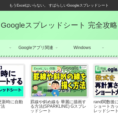
もうExcelはいらない。 すばらしいGoogleスプレッドシート
Googleスプレッドシート 完全攻略
Googleアプリ関連
Windows
Excelにない関数
応用編
ル更新時に自動
罫線や斜め線を 華麗に描画す
rand関数
方法
る方法(SPARKLINE) Gスプレ
ショートカッ
ッドシート
レッドシート