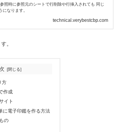
参照時に参照元のシートで行削除や行挿入されても 同じ
うになります。
technical.verybestcbp.com
ます。
次
り方
で作成
サイト
単に電子印鑑を作る方法
もの