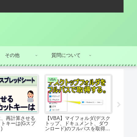
その他
質問について
VBA
コピペで
後に、再計算させる
【VBA】マイフォルダ(デスク
【GAS
トキーは(Gスプ
トップ、ドキュメント、ダウ
字列に変
)
ンロード)のフルパスを取得す
JIS関数
る方法