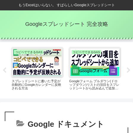
もうExcelはいらない。 すばらしいGoogleスプレッドシート
Googleスプレッドシート 完全攻略
コピペでできるGAS
コピペでできるGAS
効
表
スプレッドシートに書いた予定が
Googleフォーム プルダウン(ドロ
グ
自動的にGoogleカレンダーに反映
ップダウン)リストの項目をスプレ
る 
される方法
ッドシートから読み込んで追加す
プレ
る方法
Google ドキュメント