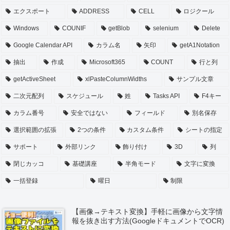
エクスポート
ADDRESS
CELL
ロジクール
Windows
COUNIF
getBlob
selenium
Delete
Google Calendar API
カラム名
矢印
getA1Notation
抽出
作成
Microsoft365
COUNT
行と列
getActiveSheet
xlPasteColumnWidths
サンプル文章
二次元配列
スケジュール
姓
Tasks API
F4キー
カラム番号
安全ではない
フィールド
別名保存
選択範囲の拡張
2つの条件
カスタム条件
シートの指定
サポート
外部リンク
飾り付け
3D
列
閉じカッコ
基礎講座
半角モード
文字に変換
一括登録
曜日
制限
【画像→テキスト変換】手軽に画像から文字情
報を抜き出す方法(GoogleドキュメントでOCR)