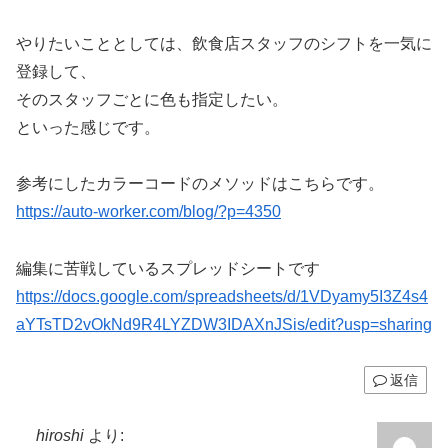
やりたいこととしては、飲食店スタッフのシフトを一気に
登録して、
そのスタッフごとに色も指定したい。
といった感じです。
参考にしたカラーコードのメソッドはこちらです。
https://auto-worker.com/blog/?p=4350
編集に苦戦しているスプレッドシートです
https://docs.google.com/spreadsheets/d/1VDyamy5I3Z4s4
aYTsTD2vOkNd9R4LYZDW3IDAXnJSis/edit?usp=sharing
返信
hiroshi
より: