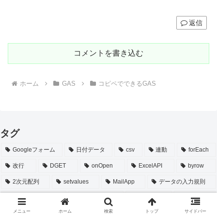
返信
コメントを書き込む
ホーム
GAS
コピペでできるGAS
タグ
Googleフォーム
日付データ
csv
連動
forEach
改行
DGET
onOpen
ExcelAPI
byrow
2次元配列
setvalues
MailApp
データの入力規則
Snipping Tool
IFERROR
シート
clear
メニュー
ホーム
検索
トップ
サイドバー
getCalendarsByName
インストール
大きさ
署名