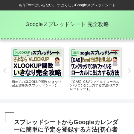
もうExcelはいらない。 すばらしいGoogleスプレッドシート
Googleスプレッドシート 完全攻略
XLOOKUP
応用
G
うや
初めてのXLOOKUP関数 いきなり
【GAS】CSVファイルをローカル
【コ
完全攻略(Gスプレッドシート)
(パソコン)に出力する方法(Gスプ
ッド
レッドシート)
ク
スプレッドシートからGoogleカレンダ
ーに簡単に予定を登録する方法(初心者