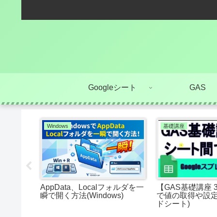
Googleシート
GAS
Windows
基礎講座
レンダーに
AppData、Localフォルダを一
【GAS基礎講座 
する方法
瞬で開く方法(Windows)
で値の取得や設定
ドシート)