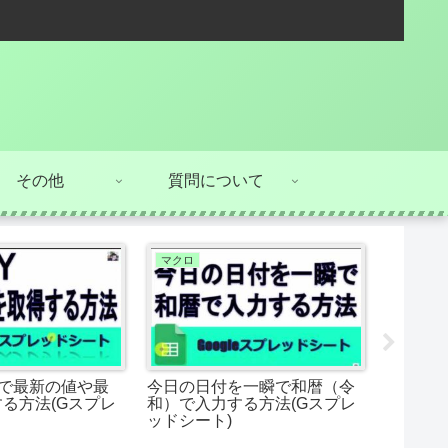
その他
質問について
マクロ
INDIREC
数で最新の値や最
今日の日付を一瞬で和暦（令
プルダ
る方法(Gスプレ
和）で入力する方法(Gスプレ
る方法(
ッドシート)