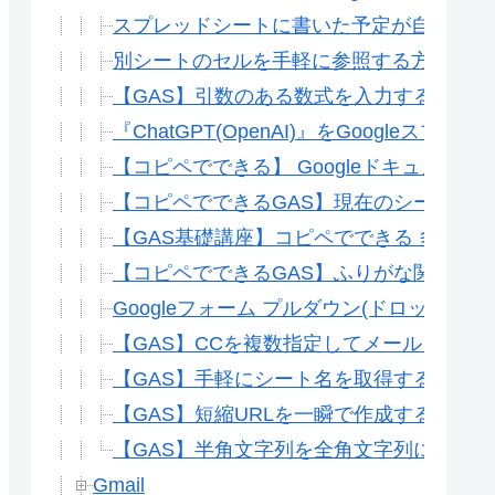
スプレッドシートに書いた予定が自動的にG
別シートのセルを手軽に参照する方法(INDI
【GAS】引数のある数式を入力する方法
『ChatGPT(OpenAI)』をGoogleス
【コピペでできる】 Googleドキュメン
【コピペでできるGAS】現在のシートを指
【GAS基礎講座】コピペでできる 多段階
【コピペでできるGAS】ふりがな関数(Exce
Googleフォーム プルダウン(ドロップ
【GAS】CCを複数指定してメールを送信
【GAS】手軽にシート名を取得する方法 GET
【GAS】短縮URLを一瞬で作成する方法(
【GAS】半角文字列を全角文字列に変換する方法
Gmail