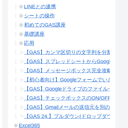
LINEとの連携
シートの操作
初めてのGAS講座
基礎講座
応用
【GAS】カンマ区切りの文字列を分割して処
【GAS】スプレッドシートからGoogleカ
【GAS】メッセージボックス完全攻略(Gスプ
【初心者向け】Googleフォームでいきなり
【GAS】Googleドライブのファイル一覧
【GAS】チェックボックスのON/OFFで
【GAS】Gmailメールの送信元を別のメア
【GAS 24.】プルダウン(ドロップダウン)
Excel365