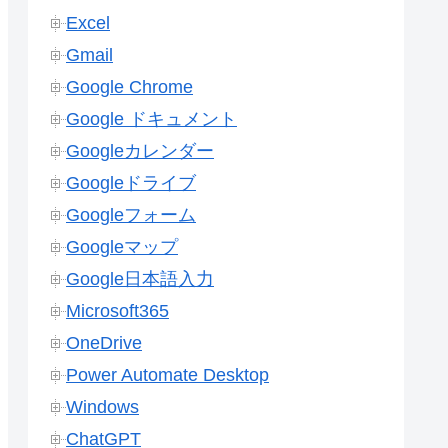
Excel
Gmail
Google Chrome
Google ドキュメント
Googleカレンダー
Googleドライブ
Googleフォーム
Googleマップ
Google日本語入力
Microsoft365
OneDrive
Power Automate Desktop
Windows
ChatGPT