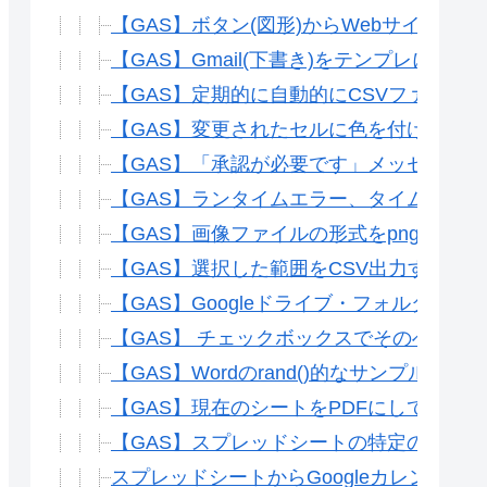
【GAS】ボタン(図形)からWebサイトを開
【GAS】Gmail(下書き)をテンプレにし
【GAS】定期的に自動的にCSVファイルに
【GAS】変更されたセルに色を付ける方法
【GAS】「承認が必要です」メッセージ
【GAS】ランタイムエラー、タイムアウト対
【GAS】画像ファイルの形式をpngからJ
【GAS】選択した範囲をCSV出力する方法
【GAS】Googleドライブ・フォルダ内
【GAS】 チェックボックスでそのへんのチェック
【GAS】Wordのrand()的なサンプル文
【GAS】現在のシートをPDFにしてメール
【GAS】スプレッドシートの特定の範囲をP
スプレッドシートからGoogleカレンダー