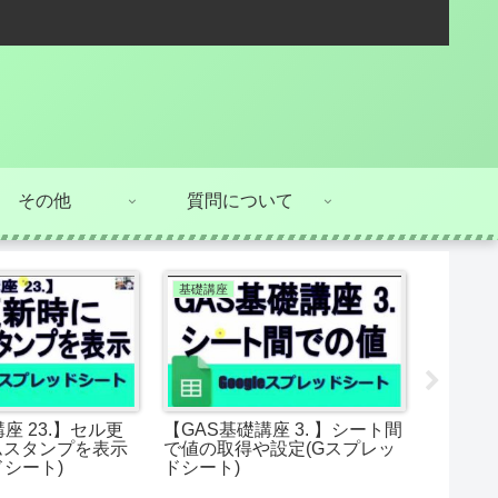
その他
質問について
基礎講座
コピペで
座 23.】セル更
【GAS基礎講座 3. 】シート間
【コピペ
ムスタンプを表示
で値の取得や設定(Gスプレッ
がな関数(
ドシート)
ドシート)
を実装す
ト)