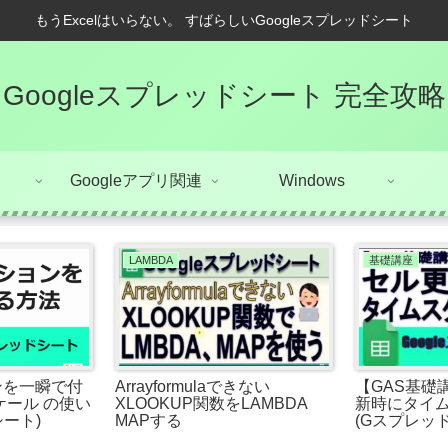
もうExcelはいらない。 すばらしいGoogleスプレッドシート
Googleスプレッドシート 完全攻略
Googleアプリ関連
Windows
LAMBDA
基礎講座
ンを一瞬で付
Arrayformulaできない
【GAS基礎講
ケール の使い
XLOOKUP関数をLAMBDA
新時にタイ
ート)
MAPする
(Gスプレッ