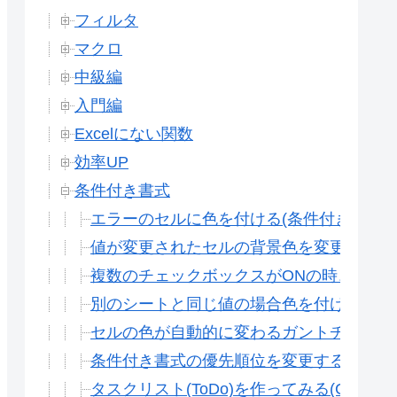
フィルタ
マクロ
中級編
入門編
Excelにない関数
効率UP
条件付き書式
エラーのセルに色を付ける(条件付き書式) 
値が変更されたセルの背景色を変更する方法
複数のチェックボックスがONの時、セル
別のシートと同じ値の場合色を付ける方法(
セルの色が自動的に変わるガントチャートを
条件付き書式の優先順位を変更する方法(G
タスクリスト(ToDo)を作ってみる(Gスプ