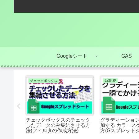
Googleシート
GAS
チェックボックス
効率UP
換】手軽
チェックボックスのチェック
グラディーショ
を抜き出
したデータのみ集結させる方
加する カラース
ュメントで
法(フィルタの作成方法)
方(Gスプレッドシ