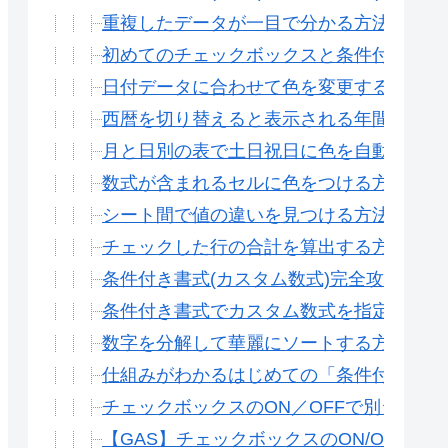
重複したデータが一目で分かる方法 条件付き
初めてのチェックボックスと条件付き書式(
日付データに合わせて色を変更する方法(Gス
西暦を切り替えると表示される年間予定表を
月と日別の表で土日祝日に色を自動で付ける(
数式が含まれるセルに色をつける方法(isform
シート間で値の違いを見つける方法(条件付
チェックした行の合計を算出する方法(SUMI
条件付き書式(カスタム数式)完全攻略(Gス
条件付き書式でカスタム数式を指定する方法
数字を分解して華麗にソートする方法(INDI
仕組みがわかるはじめての「条件付き書式」
チェックボックスのON／OFFで別シート
【GAS】チェックボックスのON/OFF