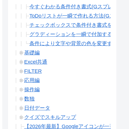
今すぐわかる条件付き書式(Gスプレッドシ
ToDoリストが一瞬で作れる方法(Gスプレ
チェックボックスで条件付き書式を切り替え
グラディーションを一瞬で付加する カラー
条件により文字や背景の色を変更する方法(
基礎編
Excel共通
FILTER
応用編
操作編
数独
日付データ
クイズでスキルアップ
【2026年最新】Googleアイコンが一斉変