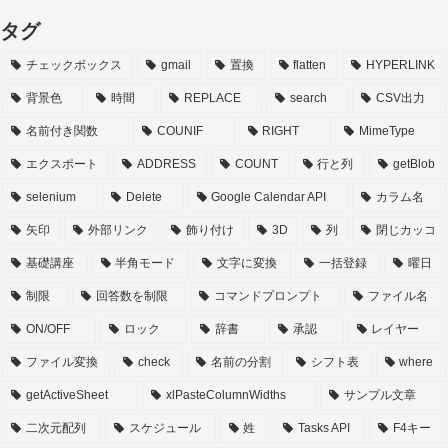
タグ
チェックボックス
gmail
置換
flatten
HYPERLINK
背景色
時間
REPLACE
search
CSV出力
名前付き関数
COUNIF
RIGHT
MimeType
エクスポート
ADDRESS
COUNT
行と列
getBlob
selenium
Delete
Google Calendar API
カラム名
矢印
外部リンク
飾り付け
3D
列
閉じカッコ
基礎講座
半角モード
文字に変換
一括登録
曜日
制限
回答数を制限
コマンドプロンプト
ファイル名
ON/OFF
ロック
辞書
承認
レイヤー
ファイル変換
check
名前の分割
シフト表
where
getActiveSheet
xlPasteColumnWidths
サンプル文章
二次元配列
スケジュール
姓
Tasks API
F4キー