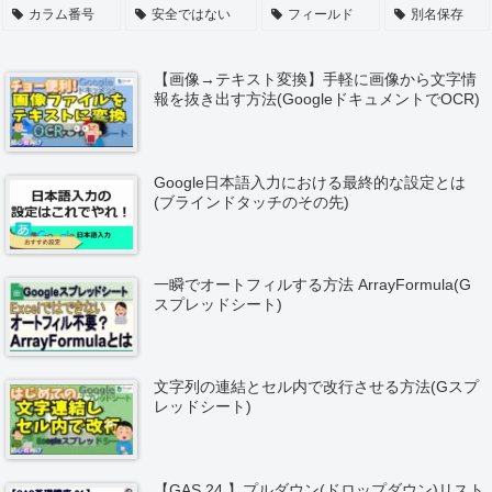
カラム番号
安全ではない
フィールド
別名保存
【画像→テキスト変換】手軽に画像から文字情
報を抜き出す方法(GoogleドキュメントでOCR)
Google日本語入力における最終的な設定とは
(ブラインドタッチのその先)
一瞬でオートフィルする方法 ArrayFormula(G
スプレッドシート)
文字列の連結とセル内で改行させる方法(Gスプ
レッドシート)
【GAS 24.】プルダウン(ドロップダウン)リスト