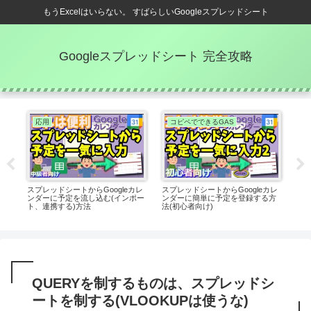
もうExcelはいらない。 すばらしいGoogleスプレッドシート
Googleスプレッドシート 完全攻略
応用
コピペでできるGAS
する
スプレッドシートからGoogleカレ
スプレッドシートからGoogleカレ
フ
ンダーに予定を流し込む(インポー
ンダーに簡単に予定を登録する方
算出
ト、連携する)方法
法(初心者向け)
レッ
QUERYを制するものは、スプレッドシ
ートを制する(VLOOKUPは使うな)