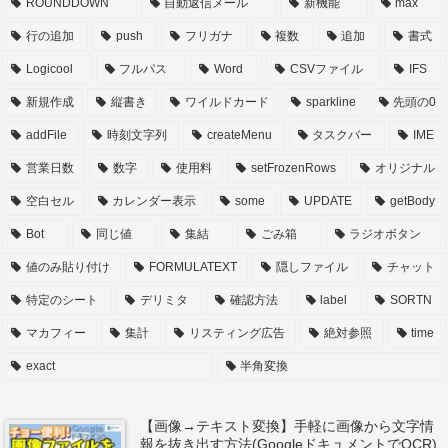
ROUNDDOWN
自動返信メール
新機能
max
行の追加
push
フリガナ
複数
追加
書式
Logicool
フルパス
Word
CSVファイル
IFS
新規作成
縦書き
ワイルドカード
sparkline
先頭の0
addFile
時刻文字列
createMenu
タスクバー
IME
営業日数
数字
使用料
setFrozenRows
オリジナル
空白セル
カレンダー表示
some
UPDATE
getBody
Bot
同じ値
集結
ごみ箱
ラジオボタン
値のみ貼り付け
FORMULATEXT
隠しファイル
チャット
特定のシート
デリミタ
確認方法
label
SORTN
マカフィー
集計
リスティング広告
絶対参照
time
exact
半角変換
【画像→テキスト変換】手軽に画像から文字情
報を抜き出す方法(GoogleドキュメントでOCR)