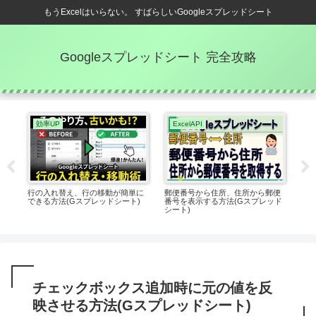
もうExcelはいらない。 すばらしいGoogleスプレッドシート
Googleスプレッドシート 完全攻略
効率UP
ExcelAPI
V
さ
行の入れ替え、行の移動が簡単に
郵便番号から住所、住所から郵便
【V
できる方法(Gスプレッドシート)
番号を表示する方法(Gスプレッド
プ、
シート)
の
チェックボックス追加時に元の値を反
映させる方法(Gスプレッドシート)