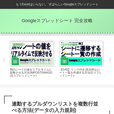
もうExcelはいらない。 すばらしいGoogleスプレッドシート
Googleスプレッドシート 完全攻略
質問対応
シートの操作
セル
別のシートの値をリアルタイムに
【GAS】リンク付き(目次的な)シ
【G
ドシ
反映させる方法(IMPORTRANGE)
ート一覧を作成する方法(Gスプレ
名の
(Gスプレッドシート)
ッドシート)
ッド
連動するプルダウンリストを複数行並
べる方法(データの入力規則)