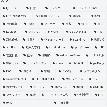
タグ
QUERY
日付
カレンダー
REGEXEXTRACT
ROUNDDOWN
自動返信メール
新機能
max
行の追加
push
フリガナ
複数
追加
書式
Logicool
フルパス
Word
CSVファイル
IFS
新規作成
縦書き
ワイルドカード
sparkline
先頭の0
addFile
時刻文字列
createMenu
タスクバー
IME
営業日数
数字
使用料
setFrozenRows
オリジナル
空白セル
カレンダー表示
some
UPDATE
getBody
Bot
同じ値
集結
ごみ箱
ラジオボタン
値のみ貼り付け
FORMULATEXT
隠しファイル
チャット
特定のシート
デリミタ
確認方法
label
SORTN
マカフィー
集計
リスティング広告
絶対参照
time
exact
半角変換