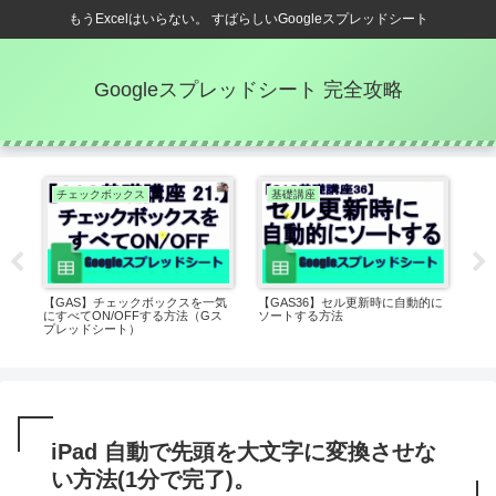
もうExcelはいらない。 すばらしいGoogleスプレッドシート
Googleスプレッドシート 完全攻略
チェックボックス
基礎講座
E
に
【GAS】チェックボックスを一気
【GAS36】セル更新時に自動的に
一瞬
E)
にすべてON/OFFする方法（Gス
ソートする方法
村)
プレッドシート）
iPad 自動で先頭を大文字に変換させな
い方法(1分で完了)。