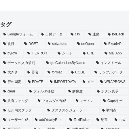
タグ
Googleフォーム
日付データ
csv
連動
forEach
改行
DGET
setvalues
onOpen
ExcelAPI
byrow
IFERROR
シート
URL
MailApp
データの入力規則
getCalendarsByName
インストール
大きさ
署名
format
CODE
サンプルデータ
行の固定
EDATE
IMPORTDATA
メモ
WRAPROWS
clear
フォルダ移動
解像度
ボタン表示
共有フォルダ
フォルダの作成
ノートン
Capsキー
セル内のグラフ
タスクスケジューラー
平均点
ユーザー生成
addYearlyRule
TextPicker
配置
now