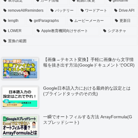
表示設定
カード情報
範囲の変更
getName
removeAllReminders
バッテリー
ワードアート
Drive API
length
getParagraphs
ムービーメーカー
更新日
LOWER
Apple教育機関向けサポート
シグネチャ
置換の範囲
【画像→テキスト変換】手軽に画像から文字情
報を抜き出す方法(GoogleドキュメントでOCR)
Google日本語入力における最終的な設定とは
(ブラインドタッチのその先)
一瞬でオートフィルする方法 ArrayFormula(G
スプレッドシート)