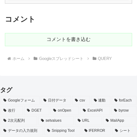
コメント
コメントを書き込む
ホーム
Googleスプレッドシート
QUERY
タグ
Googleフォーム
日付データ
csv
連動
forEach
改行
DGET
onOpen
ExcelAPI
byrow
2次元配列
setvalues
URL
MailApp
データの入力規則
Snipping Tool
IFERROR
シート