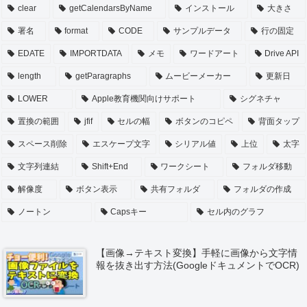
clear
getCalendarsByName
インストール
大きさ
署名
format
CODE
サンプルデータ
行の固定
EDATE
IMPORTDATA
メモ
ワードアート
Drive API
length
getParagraphs
ムービーメーカー
更新日
LOWER
Apple教育機関向けサポート
シグネチャ
置換の範囲
jfif
セルの幅
ボタンのコピペ
背面タップ
スペース削除
エスケープ文字
シリアル値
上位
太字
文字列連結
Shift+End
ワークシート
フォルダ移動
解像度
ボタン表示
共有フォルダ
フォルダの作成
ノートン
Capsキー
セル内のグラフ
【画像→テキスト変換】手軽に画像から文字情
報を抜き出す方法(GoogleドキュメントでOCR)