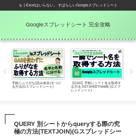
もうExcelはいらない。 すばらしいGoogleスプレッドシート
Googleスプレッドシート 完全攻略
ExcelAPI
コピペでできるGAS
なり
手軽にふりがな(読み仮名)をつけ
【GAS】手軽にシート名を取得す
フ
る方法(Gスプレッドシート)
る方法 GETSHEETNAME (Gスプ
算出
レッドシート)
レッ
QUERY 別シートからqueryする際の究
極の方法(TEXTJOIN)(Gスプレッドシー