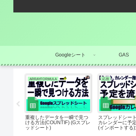
Googleシート
GAS
ARRAYFORMULA
応用
一瞬で作
重複したデータを一瞬で見つ
スプレッドシートか
ッドシー
ける方法(COUNTIF) (Gスプレ
カレンダーに予
ッドシート)
(インポートする)
レンダーの指定あ