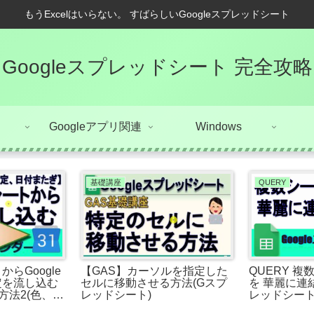
もうExcelはいらない。 すばらしいGoogleスプレッドシート
Googleスプレッドシート 完全攻略
Googleアプリ関連
Windows
基礎講座
QUERY
らGoogle
【GAS】カーソルを指定した
QUERY 
定を流し込む
セルに移動させる方法(Gスプ
を 華麗に連
方法2(色、カ
レッドシート)
レッドシート
り)