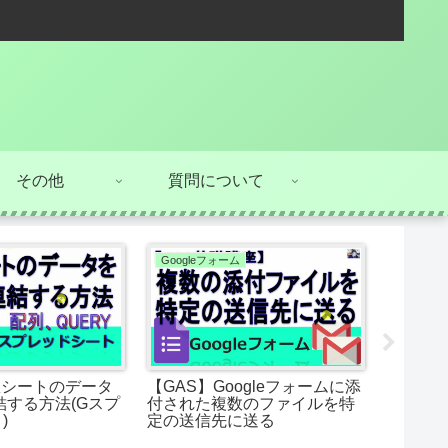
その他
質問について
Googleフォーム
カレンダ
複数シートのデータ
【GAS】Googleフォームに添
年と月
結する方法(Gスプ
付された複数のファイルを特
年カレン
)
定の送信先に送る
プレッド