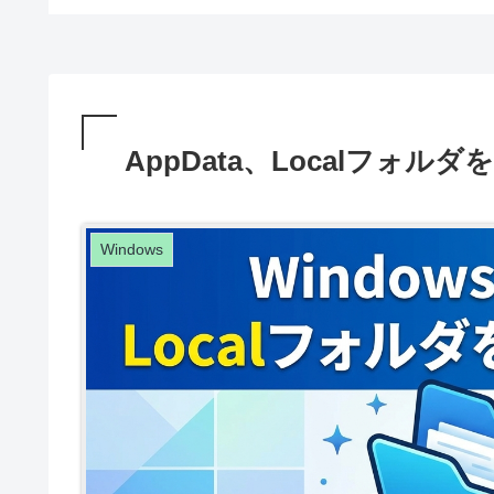
AppData、Localフォルダ
Windows