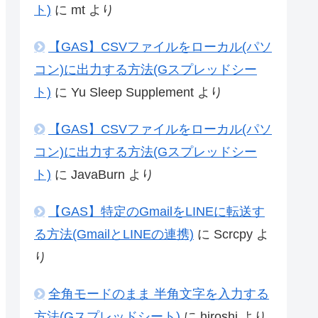
ト)
に
mt
より
【GAS】CSVファイルをローカル(パソ
コン)に出力する方法(Gスプレッドシー
ト)
に
Yu Sleep Supplement
より
【GAS】CSVファイルをローカル(パソ
コン)に出力する方法(Gスプレッドシー
ト)
に
JavaBurn
より
【GAS】特定のGmailをLINEに転送す
る方法(GmailとLINEの連携)
に
Scrcpy
よ
り
全角モードのまま 半角文字を入力する
方法(Gスプレッドシート)
に
hiroshi
より