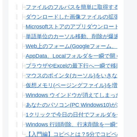
ファイルのフルパスを簡単に取得する方法(Win
ダウンロードした画像ファイルの拡張子が「.j
Microsoftストアのアプリダウンロードエラ
単語単位のカーソル移動、削除が爆速でできる方法
Web上のフォーム(Googleフォーム、Microsof
AppData、Localフォルダを一瞬で開く方法(Wi
ブラウザやExcelの最下行へ一瞬で移動する
マウスのポインタ(カーソル)をいきなり大きくする方
仮想メモリ(ページングファイル)を増やす方
Windows ウインドウが消えてしまったとき
あなたのパソコン(PC Windows10)が3
1クリックで今日の日付でフォルダを作る方法(W
Windows 行頭削除、行末削除を一瞬で行う方法(
【入門編】コピペとは？5分でコピペの達人