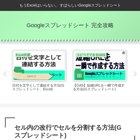
もうExcelはいらない。 すばらしいGoogleスプレッドシート
Googleスプレッドシート 完全攻略
Excel共通
コピペでできるGAS
A
ロ
日付を文字として連結する方法(G
【GAS】短縮URLを一瞬で作成す
重
プレ
スプレッドシート、Excel)
る方法(Gスプレッドシート)
方法
す
ート
セル内の改行でセルを分割する方法(G
スプレッドシート)