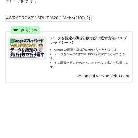
単にできます。
=
WRAPROWS
(
SPLIT
(
A20
,
” “
&
char
(
10
)
)
,
2
)
データを指定の列(行)数で折り返す方法(Gスプ
レッドシート)
wraprows関数の基本的な使い方がわかります。
データを指定の列数や行数で折り返すことができま
す。
他の関数と組み合わせることでかなり威力を発揮しま
す。
technical.verybestcbp.com