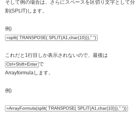
そして例の場合は、さらにスペースを区切り文字として分
割(SPLIT)します。
例)
=split
(
TRANSPOSE
(
SPLIT
(
A1
,
char
(
10
)
)
)
,
” “
)
これだと1行目しか表示されないので、最後は
で
Ctrl+Shift+Enter
Arrayformulaします。
例)
=
ArrayFormula
(
split
(
TRANSPOSE
(
SPLIT
(
A1
,
char
(
10
)
)
)
,
” “
)
)