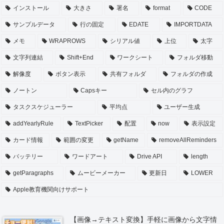
インストール
大きさ
署名
format
CODE
サンプルデータ
行の固定
EDATE
IMPORTDATA
メモ
WRAPROWS
シリアル値
上位
太字
文字列連結
Shift+End
ワークシート
フォルダ移動
解像度
ボタン表示
共有フォルダ
フォルダの作成
ノートン
Capsキー
セル内のグラフ
タスクスケジューラー
平均点
ユーザー生成
addYearlyRule
TextPicker
配置
now
表示設定
カード情報
範囲の変更
getName
removeAllReminders
バッテリー
ワードアート
Drive API
length
getParagraphs
ムービーメーカー
更新日
LOWER
Apple教育機関向けサポート
【画像→テキスト変換】手軽に画像から文字情