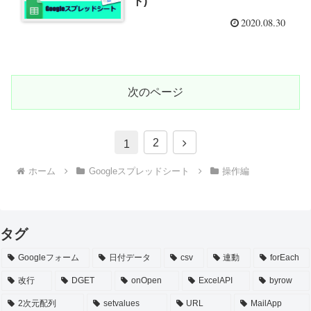
ト)
2020.08.30
次のページ
次
2
1
へ
ホーム
Googleスプレッドシート
操作編
タグ
Googleフォーム
日付データ
csv
連動
forEach
改行
DGET
onOpen
ExcelAPI
byrow
2次元配列
setvalues
URL
MailApp