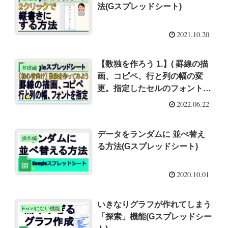
法(Gスプレッドシート)
2021.10.20
【数独を作ろう 1.】( 罫線の描
基礎編
画、コピペ、行と列の幅の変
更。指定したセルのフォントを
変更)
2022.06.22
データをランダムに 並べ替え
操作編
る方法(Gスプレッドシート)
2020.10.01
いきなりグラフが作れてしまう
Excelにない機能
「探索」機能(Gスプレッドシー