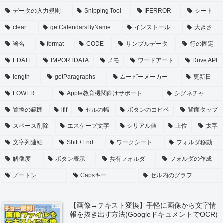
データの入力規則
Snipping Tool
IFERROR
シート
clear
getCalendarsByName
インストール
大きさ
署名
format
CODE
サンプルデータ
行の固定
EDATE
IMPORTDATA
メモ
ワードアート
Drive API
length
getParagraphs
ムービーメーカー
更新日
LOWER
Apple教育機関向けサポート
シグネチャ
置換の範囲
jfif
セルの幅
ボタンのコピペ
背面タップ
スペース削除
エスケープ文字
シリアル値
上位
太字
文字列連結
Shift+End
ワークシート
フォルダ移動
解像度
ボタン表示
共有フォルダ
フォルダの作成
ノートン
Capsキー
セル内のグラフ
【画像→テキスト変換】手軽に画像から文字情
報を抜き出す方法(GoogleドキュメントでOCR)