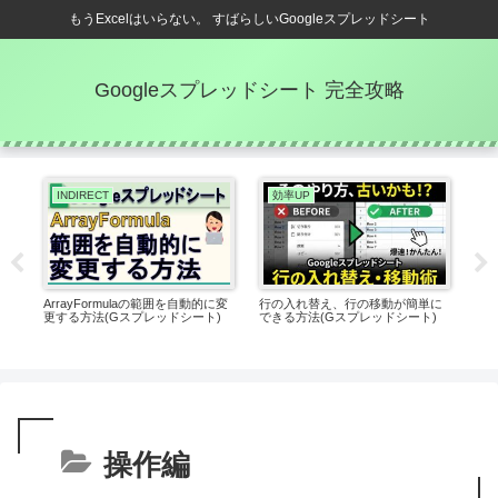
もうExcelはいらない。 すばらしいGoogleスプレッドシート
Googleスプレッドシート 完全攻略
INDIRECT
効率UP
）
ArrayFormulaの範囲を自動的に変
行の入れ替え、行の移動が簡単に
【G
シー
更する方法(Gスプレッドシート)
できる方法(Gスプレッドシート)
名の
ッド
操作編