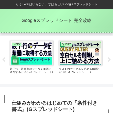
もうExcelはいらない。 すばらしいGoogleスプレッドシート
Googleスプレッドシート 完全攻略
INDEX
QUERY
V
瞬で
最下行、最終列のデータを華麗に
リストの空白セルを詰める(削除)
【V
取得する方法(Gスプレッドシート)
方法(Gスプレッドシート)
ON
仕組みがわかるはじめての「条件付き
書式」(Gスプレッドシート)