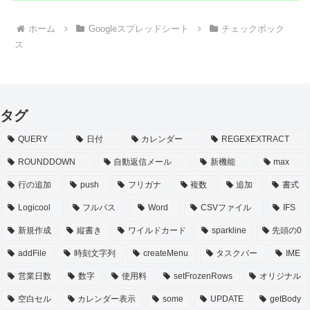
ホーム
Googleスプレッドシート
チェックボック
ス
タグ
QUERY
日付
カレンダー
REGEXEXTRACT
ROUNDDOWN
自動返信メール
新機能
max
行の追加
push
フリガナ
複数
追加
書式
Logicool
フルパス
Word
CSVファイル
IFS
新規作成
縦書き
ワイルドカード
sparkline
先頭の0
addFile
時刻文字列
createMenu
タスクバー
IME
営業日数
数字
使用料
setFrozenRows
オリジナル
空白セル
カレンダー表示
some
UPDATE
getBody