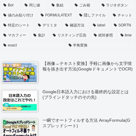
Bot
同じ値
集結
ごみ箱
ラジオボタン
値のみ貼り付け
FORMULATEXT
隠しファイル
チャット
特定のシート
デリミタ
確認方法
label
SORTN
マカフィー
集計
リスティング広告
絶対参照
time
exact
半角変換
【画像→テキスト変換】手軽に画像から文字情
報を抜き出す方法(GoogleドキュメントでOCR)
Google日本語入力における最終的な設定とは
(ブラインドタッチのその先)
一瞬でオートフィルする方法 ArrayFormula(G
スプレッドシート)