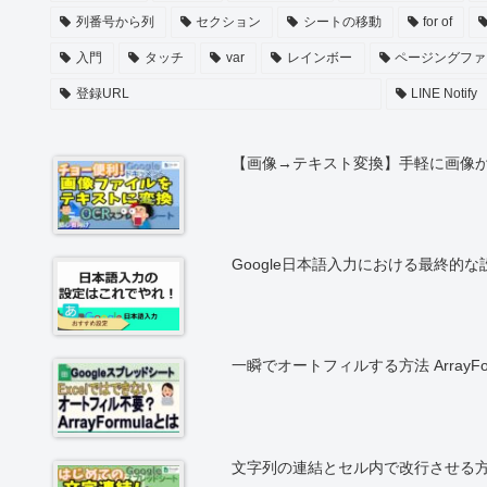
列番号から列
セクション
シートの移動
for of
入門
タッチ
var
レインボー
ページングファ
登録URL
LINE Notify
【画像→テキスト変換】手軽に画像から
Google日本語入力における最終的
一瞬でオートフィルする方法 ArrayFo
文字列の連結とセル内で改行させる方