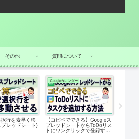
その他
質問について
Googleカレンダー
コピペで
選択行を素早く移
【コピペでできる】Googleス
Goog
スプレッドシート)
プレッドシートからToDoリス
(ドロッ
トにワンクリックで登録する
目をス
方法
み込ん