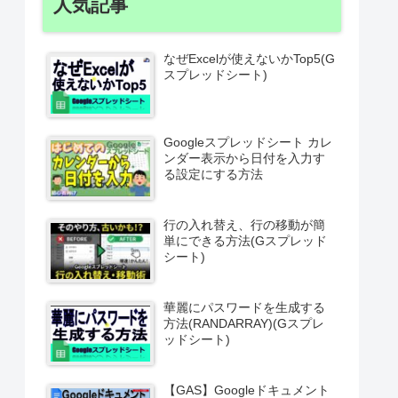
人気記事
なぜExcelが使えないかTop5(G
スプレッドシート)
Googleスプレッドシート カレ
ンダー表示から日付を入力す
る設定にする方法
行の入れ替え、行の移動が簡
単にできる方法(Gスプレッド
シート)
華麗にパスワードを生成する
方法(RANDARRAY)(Gスプレ
ッドシート)
【GAS】Googleドキュメント