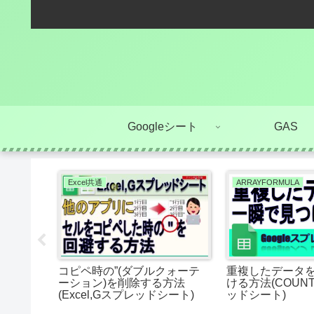
Googleシート
GAS
Excel共通
ARRAYFORMULA
リップボ
コピペ時の”(ダブルクォーテ
重複したデータ
、書式、
ーション)を削除する方法
ける方法(COUNTI
プレッドシ
(Excel,Gスプレッドシート)
ッドシート)