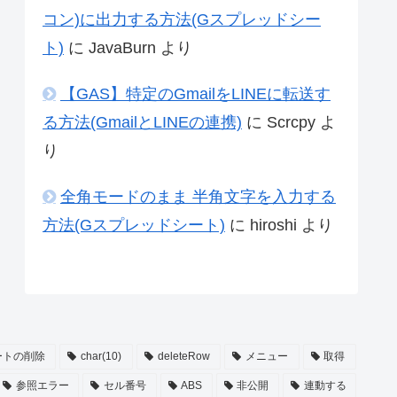
コン)に出力する方法(Gスプレッドシー
ト)
に
JavaBurn
より
【GAS】特定のGmailをLINEに転送す
る方法(GmailとLINEの連携)
に
Scrcpy
よ
り
全角モードのまま 半角文字を入力する
方法(Gスプレッドシート)
に
hiroshi
より
ートの削除
char(10)
deleteRow
メニュー
取得
参照エラー
セル番号
ABS
非公開
連動する