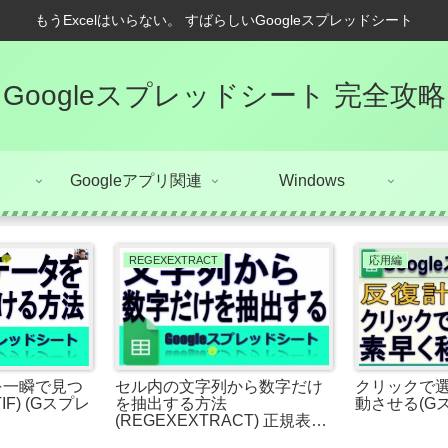
もうExcelはいらない。 すばらしいGoogleスプレッドシート
Googleスプレッドシート 完全攻略
Googleアプリ関連
Windows
REGEXEXTRACT
応用編
を一瞬で見つ
セル内の文字列から数字だけ
クリックで
F) (Gスプレ
を抽出する方法
動させる(G
(REGEXEXTRACT) 正規表現
(Gスプレッドシート)