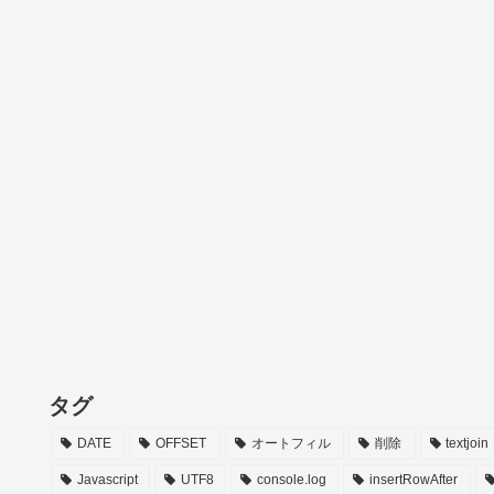
タグ
DATE
OFFSET
オートフィル
削除
textjoin
Javascript
UTF8
console.log
insertRowAfter