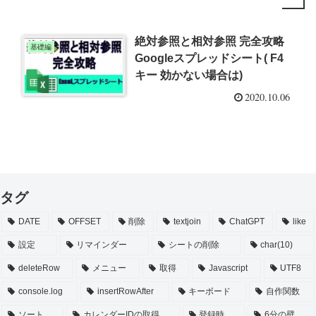
絶対参照と相対参照 完全攻略
基礎編
Googleスプレッドシート( F4
キー 効かない場合は)
2020.10.06
タグ
DATE
OFFSET
削除
textjoin
ChatGPT
like
設定
リマインダー
シートの削除
char(10)
deleteRow
メニュー
取得
Javascript
UTF8
console.log
insertRowAfter
キーボード
自作関数
ソート
カレンダーIDの取得
登録時
6分の壁