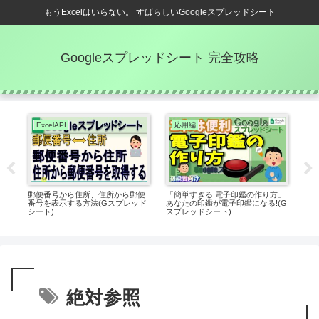
もうExcelはいらない。 すばらしいGoogleスプレッドシート
Googleスプレッドシート 完全攻略
ExcelAPI
応用編
Q
し
郵便番号から住所、住所から郵便
「簡単すぎる 電子印鑑の作り方」
リス
トで
番号を表示する方法(Gスプレッド
あなたの印鑑が電子印鑑になる!(G
方法
シート)
スプレッドシート)
絶対参照