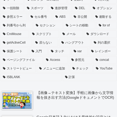
一括削除
スポーツ
進捗管理
DEL
オプション
参照エラー
セル番号
ABS
非公開
連動する
列番号から列
セクション
シートの移動
for of
CrxMouse
スクリプト
メール
ダウンロード
getActiveCell
戻らない
ハングアウト
列の選択
保護シート
入門
タッチ
var
レインボー
ページングファイル
Access
参照元
concat
ストリートビュー
メニューに追加
チェック
YouTube
ISBLANK
計算
【画像→テキスト変換】手軽に画像から文字情
報を抜き出す方法(GoogleドキュメントでOCR)
Google日本語入力における最終的な設定とは