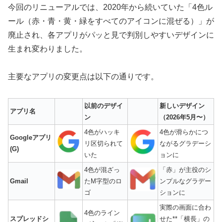
今回のリニューアルでは、2020年から続いていた「4色ル
ール（赤・青・黄・緑をすべてのアイコンに混ぜる）」が
廃止され、各アプリがパッと見で判別しやすいデザインに
生まれ変わりました。
主要なアプリの変更点は以下の通りです。
以前のデザイ
新しいデザイン
アプリ名
ン
（2026年5月〜）
4色がハッキ
4色が滑らかにつ
Googleアプリ
リ区切られて
ながるグラデーシ
(G)
いた
ョンに
4色が混ざっ
「赤」が主役のシ
Gmail
たM字型のロ
ンプルなグラデー
ゴ
ションに
実際の画面に合わ
4色のライン
スプレッドシ
せた**「横長」の