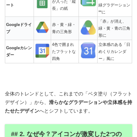
が入った「縦
ート
緑グラデーション
長」の紙
**に
「赤」が消え、
Googleドライ
赤・黄・緑・
緑・黄・青の三角
ブ
青の三角形
形に
4色で囲まれ
立体感のある「日
Googleカレン
たフラットな
めくりカレンダ
ダー
四角
ー」風に
全体のトレンドとして、これまでの「ベタ塗り（フラット
デザイン）」から、
滑らかなグラデーションや立体感を持
たせたデザイン
へとシフトしています。
## 2. なぜ今？アイコンが激変した2つの