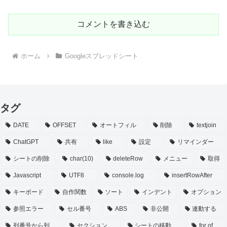
コメントを書き込む
ホーム
Googleスプレッドシート
タグ
DATE
OFFSET
オートフィル
削除
textjoin
ChatGPT
共有
like
設定
リマインダー
シートの削除
char(10)
deleteRow
メニュー
取得
Javascript
UTF8
console.log
insertRowAfter
キーボード
自作関数
ソート
インデント
オプション
参照エラー
セル番号
ABS
非公開
連動する
列番号から列
セクション
シートの移動
for of