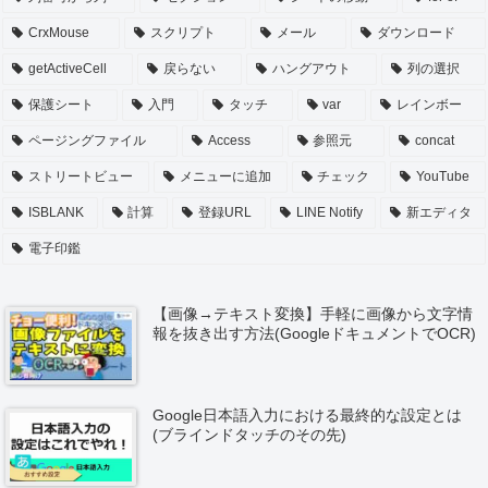
CrxMouse
スクリプト
メール
ダウンロード
getActiveCell
戻らない
ハングアウト
列の選択
保護シート
入門
タッチ
var
レインボー
ページングファイル
Access
参照元
concat
ストリートビュー
メニューに追加
チェック
YouTube
ISBLANK
計算
登録URL
LINE Notify
新エディタ
電子印鑑
【画像→テキスト変換】手軽に画像から文字情
報を抜き出す方法(GoogleドキュメントでOCR)
Google日本語入力における最終的な設定とは
(ブラインドタッチのその先)