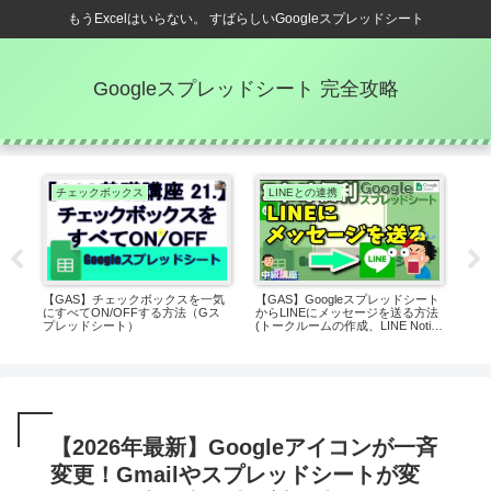
もうExcelはいらない。 すばらしいGoogleスプレッドシート
Googleスプレッドシート 完全攻略
チェックボックス
LINEとの連携
Q
なり
【GAS】チェックボックスを一気
【GAS】Googleスプレッドシート
リス
にすべてON/OFFする方法（Gス
からLINEにメッセージを送る方法
方法
プレッドシート）
(トークルームの作成、LINE Notify
APIの登録)
【2026年最新】Googleアイコンが一斉
変更！Gmailやスプレッドシートが変