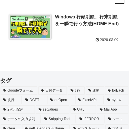
Windows 行頭削除、行末削除
Windows
を一瞬で行う方法(HOME,End)
2020.08.09
タグ
Googleフォーム
日付データ
csv
連動
forEach
改行
DGET
onOpen
ExcelAPI
byrow
2次元配列
setvalues
URL
MailApp
データの入力規則
Snipping Tool
IFERROR
シート
clear
getCalendarsByName
インストール
大きさ