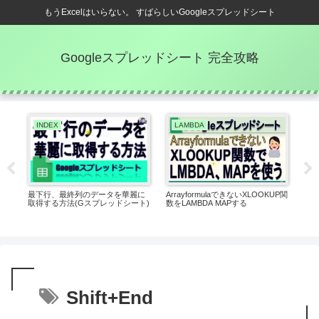
もうExcelはいらない。 すばらしいGoogleスプレッドシート
Googleスプレッドシート 完全攻略
INDEX
LAMBDA
E
瞬で
最下行、最終列のデータを華麗に
ArrayformulaできないXLOOKUP関
コピ
取得する方法(Gスプレッドシート)
数をLAMBDA MAPする
ョン
レッ
Shift+End