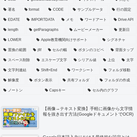
署名
format
CODE
サンプルデータ
行の固定
EDATE
IMPORTDATA
メモ
ワードアート
Drive API
length
getParagraphs
ムービーメーカー
更新日
LOWER
Apple教育機関向けサポート
シグネチャ
置換の範囲
jfif
セルの幅
ボタンのコピペ
背面タップ
スペース削除
エスケープ文字
シリアル値
上位
太字
文字列連結
Shift+End
ワークシート
フォルダ移動
解像度
ボタン表示
共有フォルダ
フォルダの作成
ノートン
Capsキー
セル内のグラフ
【画像→テキスト変換】手軽に画像から文字情
報を抜き出す方法(GoogleドキュメントでOCR)
Google日本語入力における最終的な設定とは