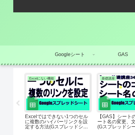
Googleシート
GAS
Excelにない機能
基礎講座
シートか
Excelではできない1つのセル
【GAS】シート
ーに色付き
に複数のハイパーリンクを設
ート名の変更、
定する方法(Gスプレッドシー
(Gスプレッドシー
ト)