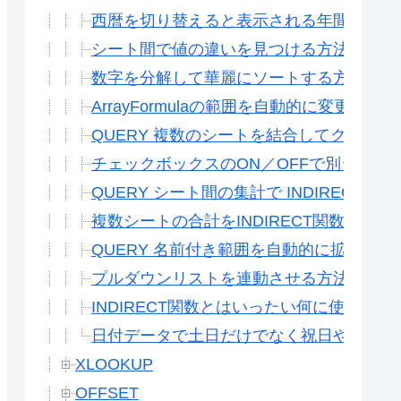
西暦を切り替えると表示される年間予定表を
シート間で値の違いを見つける方法(条件付
数字を分解して華麗にソートする方法(INDI
ArrayFormulaの範囲を自動的に変更する
QUERY 複数のシートを結合してクエリーする
チェックボックスのON／OFFで別シート
QUERY シート間の集計で INDIRECTする
複数シートの合計をINDIRECT関数を使っ
QUERY 名前付き範囲を自動的に拡大する
プルダウンリストを連動させる方法(Gスプ
INDIRECT関数とはいったい何に使うのか
日付データで土日だけでなく祝日や特別な日
XLOOKUP
OFFSET