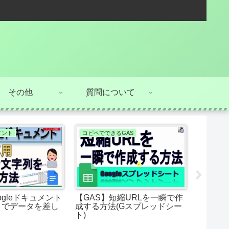
その他
質問について
ュメント
コピペでできるGAS
プルダウ
ogleドキュメント
【GAS】短縮URLを一瞬で作
条件付
きでデータを差し
成する方法(Gスプレッドシー
更する方
ト)
ト)