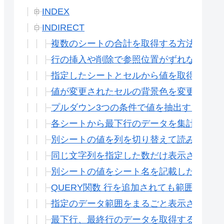
INDEX
INDIRECT
複数のシートの合計を取得する方法(INDIR
行の挿入や削除で参照位置がずれない方法(
指定したシートとセルから値を取得する(G
値が変更されたセルの背景色を変更する方法
プルダウン3つの条件で値を抽出する(indire
各シートから最下行のデータを集計する(G
別シートの値を列を切り替えて読み込む(IND
同じ文字列を指定した数だけ表示させる方法
別シートの値をシート名を記載したセルから
QUERY関数 行を追加されても範囲を固定
指定のデータ範囲をまるごと表示させる方法
最下行、最終行のデータを取得する方法(COU