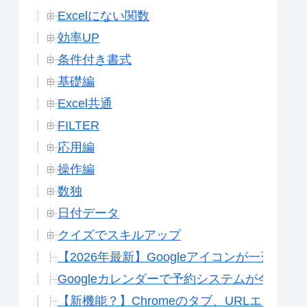
Excelにない関数
効率UP
条件付き書式
基礎編
Excel共通
FILTER
応用編
操作編
数独
日付データ
クイズでスキルアップ
【2026年最新】Googleアイコンが一斉変
Googleカレンダーで予約システムが今すぐ
【新機能？】Chromeのタブ、URLエリア