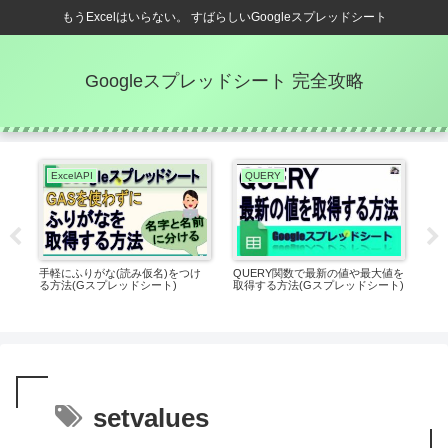
もうExcelはいらない。 すばらしいGoogleスプレッドシート
Googleスプレッドシート 完全攻略
ExcelAPI
QUERY
効
法
手軽にふりがな(読み仮名)をつけ
QUERY関数で最新の値や最大値を
行
シー
る方法(Gスプレッドシート)
取得する方法(Gスプレッドシート)
でき
setvalues