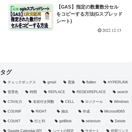
【GAS】指定の数量数分セル
応用
をコピーする方法(Gスプレッド
シート)
2022.12.13
タグ
チェックボックス
gmail
置換
flatten
HYPERLINK
背景色
時間
REPLACE
REGEXREPLACE
search
CSV出力
名前付き関数
CELL
ロジクール
Windows
COUNIF
RIGHT
抽出
作成
Microsoft365
COUNT
行と列
getBlob
selenium
Delete
Google Calendar API
シートの指定
サポート
外部リンク