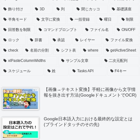
飾り付け
3D
列
閉じカッコ
基礎講座
半角モード
文字に変換
一括登録
曜日
制限
回答数を制限
コマンドプロンプト
ファイル名
ON/OFF
ロック
辞書
承認
レイヤー
ファイル変換
check
名前の分割
シフト表
where
getActiveSheet
xlPasteColumnWidths
サンプル文章
二次元配列
スケジュール
姓
Tasks API
F4キー
【画像→テキスト変換】手軽に画像から文字情
報を抜き出す方法(GoogleドキュメントでOCR)
Google日本語入力における最終的な設定とは
(ブラインドタッチのその先)