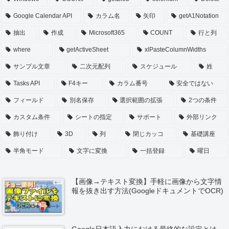
Google Calendar API
カラム名
矢印
getA1Notation
抽出
作成
Microsoft365
COUNT
行と列
where
getActiveSheet
xlPasteColumnWidths
サンプル文章
二次元配列
スケジュール
姓
Tasks API
F4キー
カラム番号
安全ではない
フィールド
別名保存
選択範囲の拡張
2つの条件
カスタム条件
シートの指定
サポート
外部リンク
飾り付け
3D
列
閉じカッコ
基礎講座
半角モード
文字に変換
一括登録
曜日
【画像→テキスト変換】手軽に画像から文字情
報を抜き出す方法(GoogleドキュメントでOCR)