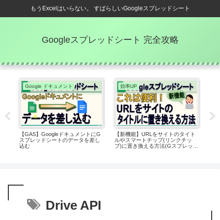
もうExcelはいらない。 すばらしいGoogleスプレッドシート
Googleスプレッドシート 完全攻略
Google ドキュメント
効率UP
G
(G
【GAS】GoogleドキュメントにG
【新機能】URLをサイトのタイト
【G
スプレッドシートのデータを差し
ルやスマートチップ(リンクチッ
送す
込む
プ)に置き換える方法(Gスプレッド
シート)
Drive API