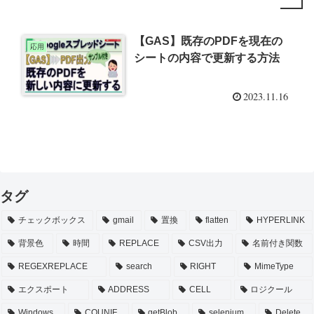
【GAS】既存のPDFを現在の
応用
シートの内容で更新する方法
2023.11.16
タグ
チェックボックス
gmail
置換
flatten
HYPERLINK
背景色
時間
REPLACE
CSV出力
名前付き関数
REGEXREPLACE
search
RIGHT
MimeType
エクスポート
ADDRESS
CELL
ロジクール
Windows
COUNIF
getBlob
selenium
Delete