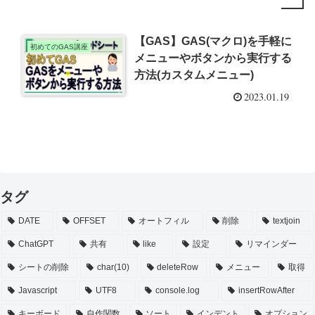
【GAS】GAS(マクロ)を手軽に
初めてのGAS講座
メニューやボタンから実行する
方法(カスタムメニュー)
2023.01.19
タグ
DATE
OFFSET
オートフィル
削除
textjoin
ChatGPT
共有
like
設定
リマインダー
シートの削除
char(10)
deleteRow
メニュー
取得
Javascript
UTF8
console.log
insertRowAfter
キーボード
自作関数
ソート
インデント
オプション