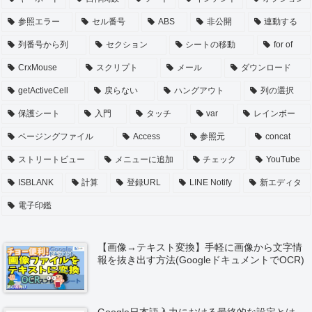
参照エラー
セル番号
ABS
非公開
連動する
列番号から列
セクション
シートの移動
for of
CrxMouse
スクリプト
メール
ダウンロード
getActiveCell
戻らない
ハングアウト
列の選択
保護シート
入門
タッチ
var
レインボー
ページングファイル
Access
参照元
concat
ストリートビュー
メニューに追加
チェック
YouTube
ISBLANK
計算
登録URL
LINE Notify
新エディタ
電子印鑑
【画像→テキスト変換】手軽に画像から文字情
報を抜き出す方法(GoogleドキュメントでOCR)
Google日本語入力における最終的な設定とは