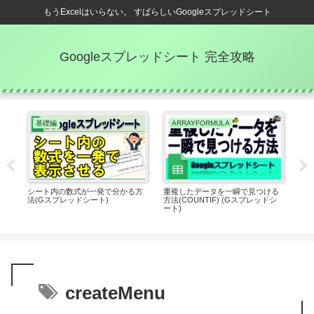
もうExcelはいらない。 すばらしいGoogleスプレッドシート
Googleスプレッドシート 完全攻略
基礎編
ARRAYFORMULA
し
シート内の数式が一発で分かる方
重複したデータを一瞬で見つける
【G
トで
法(Gスプレッドシート)
方法(COUNTIF) (Gスプレッドシ
にす
ート)
プ
createMenu