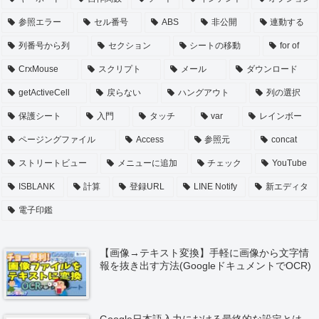
参照エラー
セル番号
ABS
非公開
連動する
列番号から列
セクション
シートの移動
for of
CrxMouse
スクリプト
メール
ダウンロード
getActiveCell
戻らない
ハングアウト
列の選択
保護シート
入門
タッチ
var
レインボー
ページングファイル
Access
参照元
concat
ストリートビュー
メニューに追加
チェック
YouTube
ISBLANK
計算
登録URL
LINE Notify
新エディタ
電子印鑑
【画像→テキスト変換】手軽に画像から文字情
報を抜き出す方法(GoogleドキュメントでOCR)