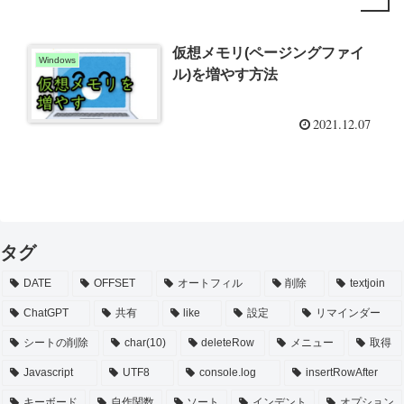
仮想メモリ(ページングファイ
Windows
ル)を増やす方法
2021.12.07
タグ
DATE
OFFSET
オートフィル
削除
textjoin
ChatGPT
共有
like
設定
リマインダー
シートの削除
char(10)
deleteRow
メニュー
取得
Javascript
UTF8
console.log
insertRowAfter
キーボード
自作関数
ソート
インデント
オプション