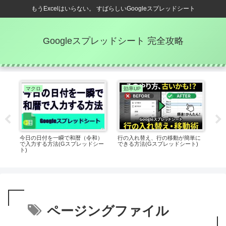
もうExcelはいらない。 すばらしいGoogleスプレッドシート
Googleスプレッドシート 完全攻略
マクロ
効率UP
コ
セル
今日の日付を一瞬で和暦（令和）
行の入れ替え、行の移動が簡単に
【G
ドシ
で入力する方法(Gスプレッドシー
できる方法(Gスプレッドシート)
に変
ト)
(G
ページングファイル