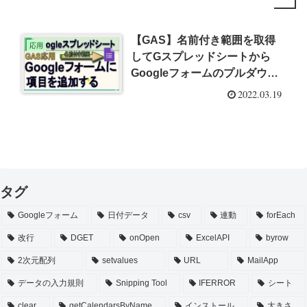
【GAS】名前付き範囲を取得
応用
してGスプレッドシートから
Googleフォームのプルダウン
に追加する
2022.03.19
タグ
Googleフォーム
日付データ
csv
連動
forEach
改行
DGET
onOpen
ExcelAPI
byrow
2次元配列
setvalues
URL
MailApp
データの入力規則
Snipping Tool
IFERROR
シート
clear
getCalendarsByName
インストール
大きさ