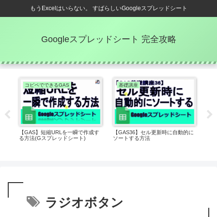
もうExcelはいらない。 すばらしいGoogleスプレッドシート
Googleスプレッドシート 完全攻略
コピペでできるGAS
基礎講座
E
で値
【GAS】短縮URLを一瞬で作成す
【GAS36】セル更新時に自動的に
Ex
ト)
る方法(Gスプレッドシート)
ソートする方法
数
法(
ラジオボタン