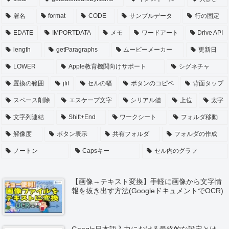
署名
format
CODE
サンプルデータ
行の固定
EDATE
IMPORTDATA
メモ
ワードアート
Drive API
length
getParagraphs
ムービーメーカー
更新日
LOWER
Apple教育機関向けサポート
シグネチャ
置換の範囲
jfif
セルの幅
ボタンのコピペ
背面タップ
スペース削除
エスケープ文字
シリアル値
上位
太字
文字列連結
Shift+End
ワークシート
フォルダ移動
解像度
ボタン表示
共有フォルダ
フォルダの作成
ノートン
Capsキー
セル内のグラフ
【画像→テキスト変換】手軽に画像から文字情
報を抜き出す方法(GoogleドキュメントでOCR)