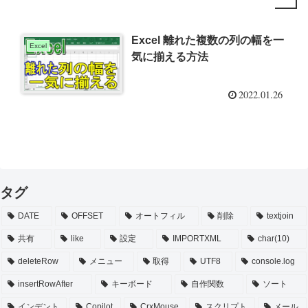
Excel 離れた複数の列の幅を一
Excel
気に揃える方法
2022.01.26
タグ
DATE
OFFSET
オートフィル
削除
textjoin
共有
like
設定
IMPORTXML
char(10)
deleteRow
メニュー
取得
UTF8
console.log
insertRowAfter
キーボード
自作関数
ソート
インデント
Copilot
CrxMouse
スクリプト
メール