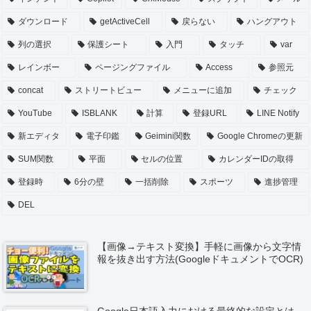
ダウンロード
getActiveCell
戻らない
ハングアウト
列の選択
保護シート
入門
タッチ
var
レインボー
ページングファイル
Access
参照元
concat
ストリートビュー
メニューに追加
チェック
YouTube
ISBLANK
計算
登録URL
LINE Notify
新エディタ
電子印鑑
Geimini関数
Google Chromeの更新
SUM関数
平面
セルの位置
カレンダーIDの取得
登録時
6分の壁
一括削除
スポーツ
進捗管理
DEL
【画像→テキスト変換】手軽に画像から文字情
報を抜き出す方法(GoogleドキュメントでOCR)