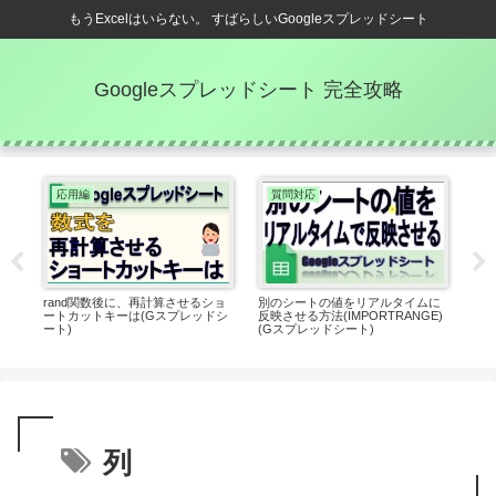
もうExcelはいらない。 すばらしいGoogleスプレッドシート
Googleスプレッドシート 完全攻略
応用編
質問対応
カ
rand関数後に、再計算させるショ
別のシートの値をリアルタイムに
「簡
ッド
ートカットキーは(Gスプレッドシ
反映させる方法(IMPORTRANGE)
あな
ート)
(Gスプレッドシート)
スプ
列