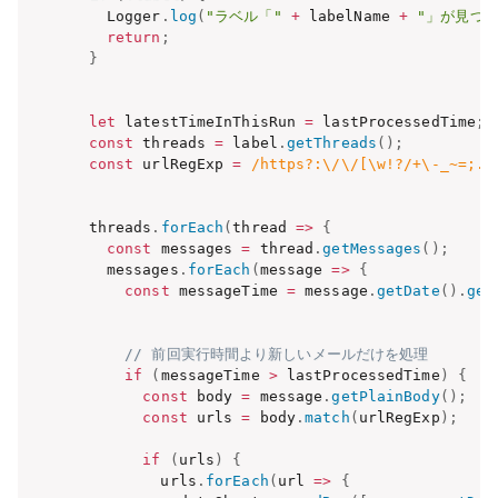
    Logger
.
log
(
"ラベル「"
+
 labelName 
+
"」が見つ
return
;
}
let
 latestTimeInThisRun 
=
 lastProcessedTime
;
const
 threads 
=
 label
.
getThreads
(
)
;
const
 urlRegExp 
=
/
https?:\/\/[\w!?/+\-_~=;.,
  threads
.
forEach
(
thread
=>
{
const
 messages 
=
 thread
.
getMessages
(
)
;
    messages
.
forEach
(
message
=>
{
const
 messageTime 
=
 message
.
getDate
(
)
.
get
// 前回実行時間より新しいメールだけを処理
if
(
messageTime 
>
 lastProcessedTime
)
{
const
 body 
=
 message
.
getPlainBody
(
)
;
const
 urls 
=
 body
.
match
(
urlRegExp
)
;
if
(
urls
)
{
          urls
.
forEach
(
url
=>
{