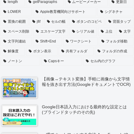
length
getParagraphs
ムービーメーカー
更新日
LOWER
Apple教育機関向けサポート
シグネチャ
置換の範囲
jfif
セルの幅
ボタンのコピペ
背面タップ
スペース削除
エスケープ文字
シリアル値
上位
太字
文字列連結
Shift+End
ワークシート
フォルダ移動
解像度
ボタン表示
共有フォルダ
フォルダの作成
ノートン
Capsキー
セル内のグラフ
【画像→テキスト変換】手軽に画像から文字情
報を抜き出す方法(GoogleドキュメントでOCR)
Google日本語入力における最終的な設定とは
(ブラインドタッチのその先)