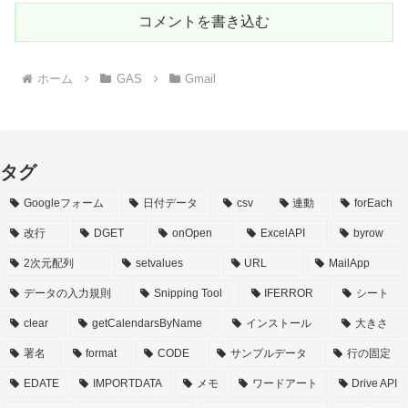
コメントを書き込む
ホーム
GAS
Gmail
タグ
Googleフォーム
日付データ
csv
連動
forEach
改行
DGET
onOpen
ExcelAPI
byrow
2次元配列
setvalues
URL
MailApp
データの入力規則
Snipping Tool
IFERROR
シート
clear
getCalendarsByName
インストール
大きさ
署名
format
CODE
サンプルデータ
行の固定
EDATE
IMPORTDATA
メモ
ワードアート
Drive API