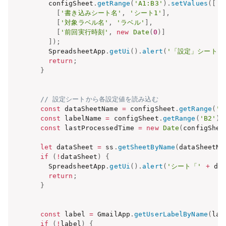
    configSheet
.
getRange
(
'A1:B3'
)
.
setValues
(
[
[
'書き込みシート名'
,
'シート1'
]
,
[
'対象ラベル名'
,
'ラベル'
]
,
[
'前回実行時刻'
,
new
Date
(
0
)
]
]
)
;
    SpreadsheetApp
.
getUi
(
)
.
alert
(
'「設定」シートを
return
;
}
// 設定シートから各設定値を読み込む
const
 dataSheetName 
=
 configSheet
.
getRange
(
'B
const
 labelName 
=
 configSheet
.
getRange
(
'B2'
)
.
const
 lastProcessedTime 
=
new
Date
(
configShee
let
 dataSheet 
=
 ss
.
getSheetByName
(
dataSheetNa
if
(
!
dataSheet
)
{
    SpreadsheetApp
.
getUi
(
)
.
alert
(
'シート「'
+
 da
return
;
}
const
 label 
=
 GmailApp
.
getUserLabelByName
(
lab
if
(
!
label
)
{