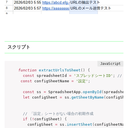
スクリプト
function
extractUrlsToSheet
(
)
{
const
 spreadsheetId 
=
'スプレッドシートID'
;
// 
const
 configSheetName 
=
'設定'
;
const
 ss 
=
 SpreadsheetApp
.
openById
(
spreadshee
let
 configSheet 
=
 ss
.
getSheetByName
(
configShe
// 「設定」シートがない場合の初期作成
if
(
!
configSheet
)
{
    configSheet 
=
 ss
.
insertSheet
(
configSheetNam