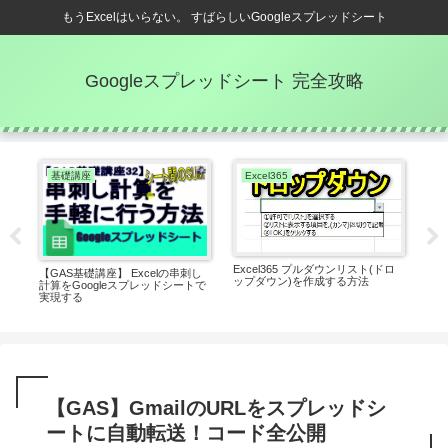
もうExcelはいらない。 すばらしいGoogleスプレッドシート
Googleスプレッドシート 完全攻略
基礎講座
Excel365
Q
Excel365 プルダウンリスト(ドロ
に
【GAS基礎講座】 Excelの串刺し
QU
ップダウン)を作成する方法
ト)
計算をGoogleスプレッドシートで
麗に
実現する
ート
【GAS】GmailのURLをスプレッドシ
ートに自動転送！コード全公開