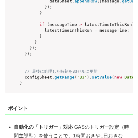
            dataSheet
.
appendRow
(
[
message
.
getDat
}
)
;
}
if
(
messageTime 
>
 latestTimeInThisRun
)
          latestTimeInThisRun 
=
 messageTime
;
}
}
}
)
;
}
)
;
// 最後に処理した時刻をB3セルに更新
  configSheet
.
getRange
(
'B3'
)
.
setValue
(
new
Date
(
}
ポイント
自動化の「トリガー」対応
GASのトリガー設定（時
間主導型）を使うことで、1時間おきや1日おきな