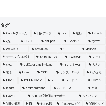
タグ
Googleフォーム
日付データ
csv
連動
forEach
改行
DGET
onOpen
ExcelAPI
byrow
2次元配列
setvalues
URL
MailApp
データの入力規則
Snipping Tool
IFERROR
シート
clear
getCalendarsByName
インストール
大きさ
署名
format
CODE
サンプルデータ
行の固定
EDATE
IMPORTDATA
メモ
ワードアート
Drive API
length
getParagraphs
ムービーメーカー
更新日
LOWER
Apple教育機関向けサポート
シグネチャ
置換の範囲
jfif
セルの幅
ボタンのコピペ
背面タップ