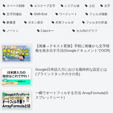
スペース削除
エスケープ文字
シリアル値
上位
太字
文字列連結
Shift+End
ワークシート
フォルダ移動
解像度
ボタン表示
共有フォルダ
フォルダの作成
ノートン
Capsキー
セル内のグラフ
【画像→テキスト変換】手軽に画像から文字情
報を抜き出す方法(GoogleドキュメントでOCR)
Google日本語入力における最終的な設定とは
(ブラインドタッチのその先)
一瞬でオートフィルする方法 ArrayFormula(G
スプレッドシート)