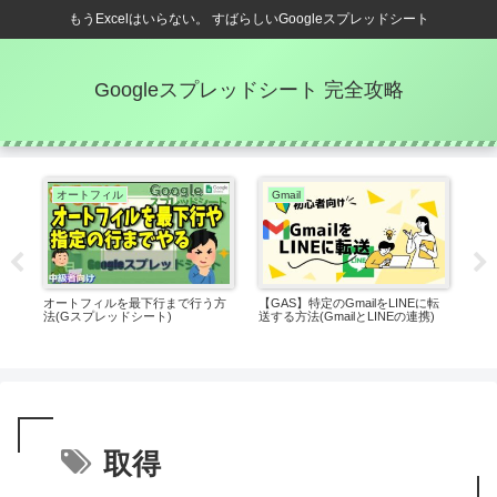
もうExcelはいらない。 すばらしいGoogleスプレッドシート
Googleスプレッドシート 完全攻略
オートフィル
Gmail
がな
オートフィルを最下行まで行う方
【GAS】特定のGmailをLINEに転
エス
装す
法(Gスプレッドシート)
送する方法(GmailとLINEの連携)
現)
取得