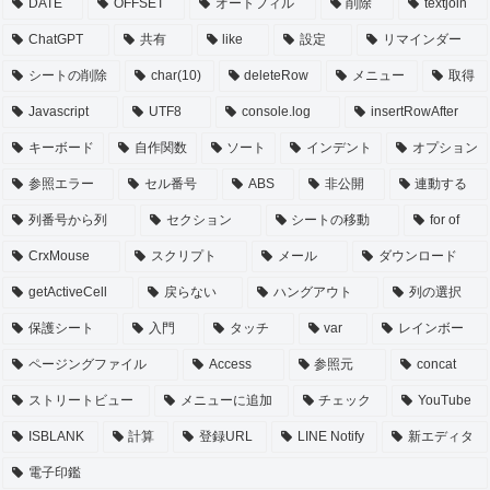
DATE
OFFSET
オートフィル
削除
textjoin
ChatGPT
共有
like
設定
リマインダー
シートの削除
char(10)
deleteRow
メニュー
取得
Javascript
UTF8
console.log
insertRowAfter
キーボード
自作関数
ソート
インデント
オプション
参照エラー
セル番号
ABS
非公開
連動する
列番号から列
セクション
シートの移動
for of
CrxMouse
スクリプト
メール
ダウンロード
getActiveCell
戻らない
ハングアウト
列の選択
保護シート
入門
タッチ
var
レインボー
ページングファイル
Access
参照元
concat
ストリートビュー
メニューに追加
チェック
YouTube
ISBLANK
計算
登録URL
LINE Notify
新エディタ
電子印鑑