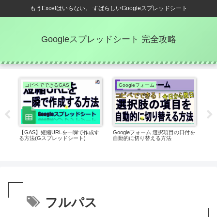
もうExcelはいらない。 すばらしいGoogleスプレッドシート
Googleスプレッドシート 完全攻略
コピペでできるGAS
Googleフォーム
E
値を
【GAS】短縮URLを一瞬で作成す
Googleフォーム 選択項目の日付を
Ex
ト)
る方法(Gスプレッドシート)
自動的に切り替える方法
数
法(
フルパス