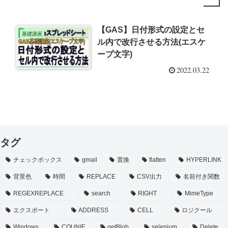
【GAS】日付形式の設定とセ
基礎講座
ル内で改行させる方法(エスケ
ープ文字)
2022.03.22
タグ
チェックボックス
gmail
置換
flatten
HYPERLINK
背景色
時間
REPLACE
CSV出力
名前付き関数
REGEXREPLACE
search
RIGHT
MimeType
エクスポート
ADDRESS
CELL
ロジクール
Windows
COUNIF
getBlob
selenium
Delete