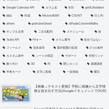
Google Calendar API
カラム名
矢印
getA1Notation
抽出
作成
Microsoft365
COUNT
行と列
where
getActiveSheet
xlPasteColumnWidths
サンプル文章
二次元配列
スケジュール
姓
Tasks API
F4キー
カラム番号
安全ではない
フィールド
別名保存
選択範囲の拡張
2つの条件
カスタム条件
シートの指定
サポート
外部リンク
飾り付け
3D
列
閉じカッコ
基礎講座
半角モード
文字に変換
一括登録
曜日
【画像→テキスト変換】手軽に画像から文字情
報を抜き出す方法(GoogleドキュメントでOCR)