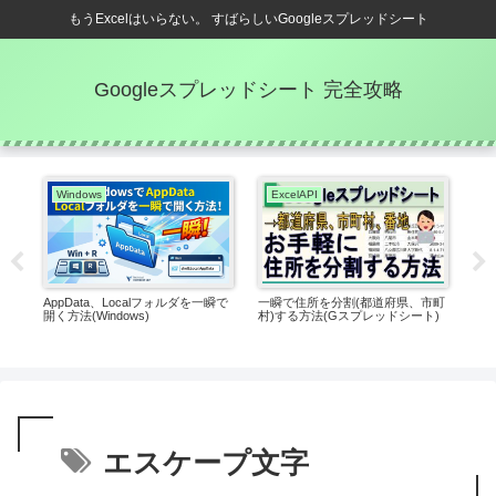
もうExcelはいらない。 すばらしいGoogleスプレッドシート
Googleスプレッドシート 完全攻略
Windows
ExcelAPI
E
AppData、Localフォルダを一瞬で
一瞬で住所を分割(都道府県、市町
日付
ドシ
開く方法(Windows)
村)する方法(Gスプレッドシート)
スプ
エスケープ文字